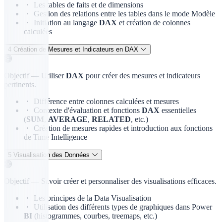
Les tables de faits et de dimensions
Gestion des relations entre les tables dans le mode Modèle
Initiation au langage
DAX
et création de colonnes
calculées
4
Création de Mesures et Indicateurs en DAX
Objectif —
Utiliser
DAX
pour créer des mesures et indicateurs
pertinents.
Différence entre colonnes calculées et mesures
Contexte d'évaluation et fonctions
DAX
essentielles
(
SUM
,
AVERAGE
,
RELATED
, etc.)
Création de mesures rapides et introduction aux fonctions
de Time Intelligence
5
Visualisation des Données
Objectif —
Savoir créer et personnaliser des visualisations efficaces.
Les principes de la Data Visualisation
Utilisation des différents types de graphiques dans Power
BI
(histogrammes, courbes, treemaps, etc.)