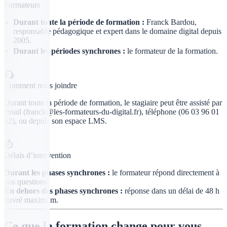
Formateurs
Durant toute la période de formation :
Franck Bardou,
responsable pédagogique et expert dans le domaine digital depuis
2005.
Durant les périodes synchrones :
le formateur de la formation.
Comment nous joindre
Durant toute la période de formation, le stagiaire peut être assisté par
email (franck@les-formateurs-du-digital.fr), téléphone (06 03 96 01
62), ou depuis son espace LMS.
Délais d’intervention
Durant les phases synchrones :
le formateur répond directement à
vos questions.
En dehors des phases synchrones :
réponse dans un délai de 48 h
ouvré maximum.
Ce que la formation change pour vous