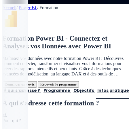
Accueil
/
Power Bi
/
Formation
Formation Power BI - Connectez et
Analysez vos Données avec Power BI
Maîtrisez vos données avec notre formation Power BI ! Découvrez
comment collecter, transformer et visualiser vos informations pour
créer des rapports interactifs et percutants. Grâce à des techniques
avancées de modélisation, au langage DAX et à des outils de …
Demander un devis
Recevoir le programme
À qui s'adresse ?
Programme
Objectifs
Infos pratiqu
À qui s'adresse cette formation ?
Pour qui ?