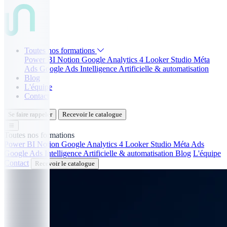
Toutes nos formations
Power BI
Notion
Google Analytics 4
Looker Studio
Méta
Ads
Google Ads
Intelligence Artificielle & automatisation
Blog
L'équipe
Contact
Se faire rappeler
Recevoir le catalogue
Toutes nos formations
Power BI
Notion
Google Analytics 4
Looker Studio
Méta Ads
Google Ads
Intelligence Artificielle & automatisation
Blog
L'équipe
Contact
Recevoir le catalogue