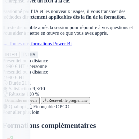
l’entreprise,
avec un ROI à la clé
.
Passionné par l’IA et les nouveaux usages, il vous transmet des
méthodes
directement applicables dès la fin de la formation
.
Il reste disponible après la session pour répondre à vos questions et
vous aider à mettre en œuvre ce que vous avez appris.
← Toutes nos formations Power Bi
INTER
INTRA
Présentiel ou à distance
1 990 € HT
/ personne
Présentiel ou à distance
2 990 € HT
Durée
21 h
Satisfaction
9,3/10
Réussite
100 %
Demander un devis
Recevoir le programme
Qualiopi
Finançable OPCO
Pour aller plus loin
Formations complémentaires