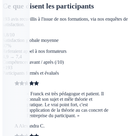
Ce que disent les participants
193 avis recueillis à l'issue de nos formations, via nos enquêtes de
satisfaction.
8,8
/10
Satisfaction globale moyenne
97
%
Referaient appel à nos formateurs
4,9
→
7,4
Compétences avant / après (/10)
+193
Participants formés et évalués
« Franck est très pédagogue et patient. Il
connaît son sujet et mêle théorie et
pratique. Le vrai point fort, c'est
l'application de la théorie au cas concret de
l'entreprise du participant. »
A
Alexandra C.