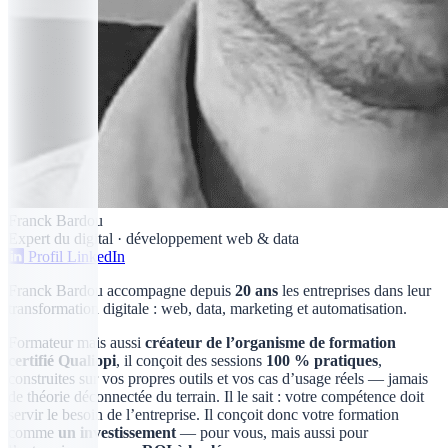
Franck Bardou
Expert du digital · développement web & data
Profil LinkedIn
Franck Bardou accompagne depuis
20 ans
les entreprises dans leur
transformation digitale : web, data, marketing et automatisation.
Formateur mais aussi
créateur de l’organisme de formation
certifié Qualiopi
, il conçoit des sessions
100 % pratiques
,
construites sur vos propres outils et vos cas d’usage réels — jamais
de théorie déconnectée du terrain. Il le sait : votre compétence doit
servir le besoin de l’entreprise. Il conçoit donc votre formation
comme
un investissement
— pour vous, mais aussi pour