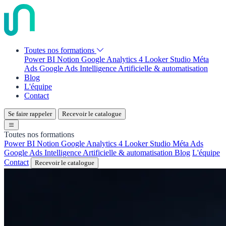
Toutes nos formations
Power BI
Notion
Google Analytics 4
Looker Studio
Méta
Ads
Google Ads
Intelligence Artificielle & automatisation
Blog
L'équipe
Contact
Se faire rappeler
Recevoir le catalogue
Toutes nos formations
Power BI
Notion
Google Analytics 4
Looker Studio
Méta Ads
Google Ads
Intelligence Artificielle & automatisation
Blog
L'équipe
Contact
Recevoir le catalogue